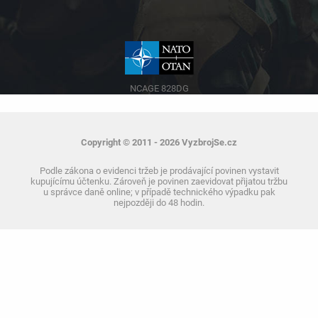
NCAGE 828DG
Copyright © 2011 - 2026 VyzbrojSe.cz
Podle zákona o evidenci tržeb je prodávající povinen vystavit
kupujícímu účtenku. Zároveň je povinen zaevidovat přijatou tržbu
u správce daně online; v případě technického výpadku pak
nejpozději do 48 hodin.