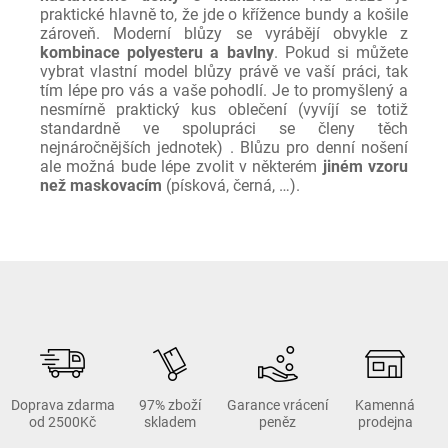
praktické hlavně to, že jde o křížence bundy a košile
zároveň. Moderní blůzy se vyrábějí obvykle z
kombinace polyesteru a bavlny
. Pokud si můžete
vybrat vlastní model blůzy právě ve vaší práci, tak
tím lépe pro vás a vaše pohodlí. Je to promyšlený a
nesmírně praktický kus oblečení (vyvíjí se totiž
standardně ve spolupráci se členy těch
nejnáročnějších jednotek) . Blůzu pro denní nošení
ale možná bude lépe zvolit v některém
jiném vzoru
než maskovacím
(písková, černá, …).
Doprava zdarma
97% zboží
Garance vrácení
Kamenná
od 2500Kč
skladem
peněz
prodejna