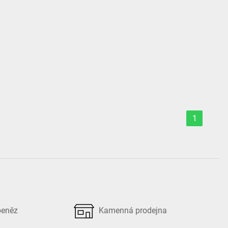
1
peněz
Kamenná prodejna