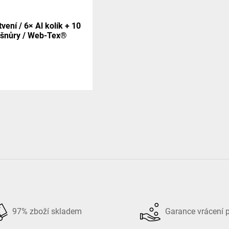
vení / 6× Al kolík + 10
šnůry / Web-Tex®
97% zboží skladem
Garance vrácení 