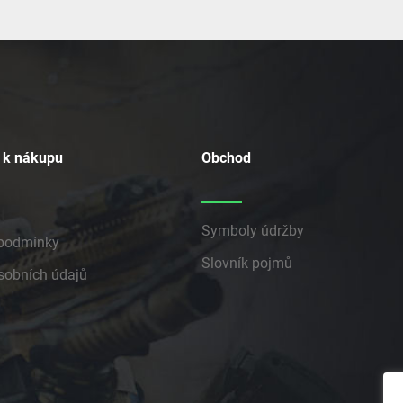
 k nákupu
Obchod
Symboly údržby
podmínky
Slovník pojmů
sobních údajů