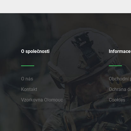
O společnosti
Informace
O nás
Obchodní 
Kontakt
Ochrana o
Vzorkovna Olomouc
Cookies