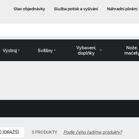
Stav objednávky
Služba potisk a vyšívání
Náhradní plnění
Vybavení,
Nože,
Výstroj
Svítilny
doplňky
mačet
Podle čeho řadíme produkty?
3 PRODUKTY
EJDRAŽŠÍ