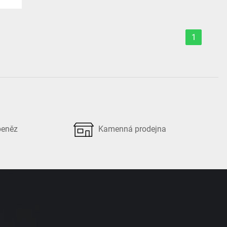
1
peněz
Kamenná prodejna