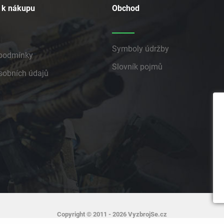
 k nákupu
Obchod
Symboly údržby
podmínky
Slovník pojmů
sobních údajů
Copyright © 2011 - 2026 VyzbrojSe.cz