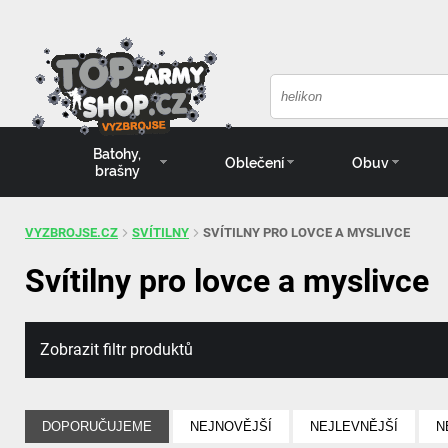
Batohy,
Oblečení
Obuv
brašny
VYZBROJSE.CZ
SVÍTILNY
SVÍTILNY PRO LOVCE A MYSLIVCE
Svítilny pro lovce a myslivce
Zobrazit filtr produktů
DOPORUČUJEME
NEJNOVĚJŠÍ
NEJLEVNĚJŠÍ
N