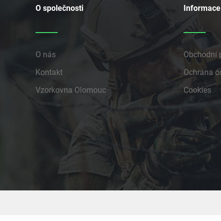
O společnosti
Informace
O nás
Obchodní 
Kontakt
Ochrana o
Vzorkovna Olomouc
Cookies