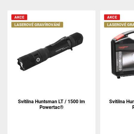
AKCE
AKCE
LASEROVÉ GRAVÍROVÁNÍ
LASEROVÉ GR
Svítilna Huntsman LT / 1500 lm
Svítilna H
Powertac®