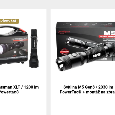
AVÍROVÁNÍ
untsman XLT / 1200 lm
Svítilna M5 Gen3 / 2030 lm
Powertac®
PowerTac® + montáž na zbra