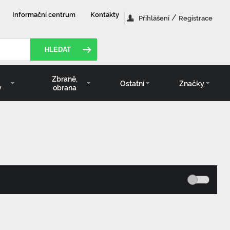
Informační centrum
Kontakty
/
Přihlášení
Registrace
HLEDAT
Zbraně,
Ostatní
Značky
y
obrana