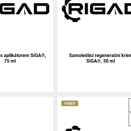
 s aplikátorem SIGA®,
Samoleštící regenerační kré
75 ml
SIGA®, 50 ml
VIDEO