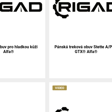
obuv pro hladkou kůži
Pánská treková obuv Stette A/P
Alfa®
GTX® Alfa®
VIDEO