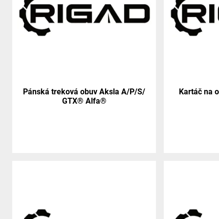
Pánská treková obuv Aksla A/P/S/
Kartáč na 
GTX® Alfa®