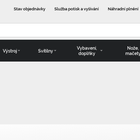
Stav objednávky
Služba potisk a vyšívání
Náhradní plnění
Vybavení,
Nože,
Výstroj
Svítilny
doplňky
mačet