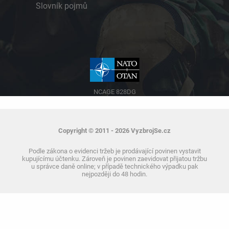
Slovník pojmů
NCAGE 828DG
Copyright © 2011 - 2026 VyzbrojSe.cz
Podle zákona o evidenci tržeb je prodávající povinen vystavit
kupujícímu účtenku. Zároveň je povinen zaevidovat přijatou tržbu
u správce daně online; v případě technického výpadku pak
nejpozději do 48 hodin.