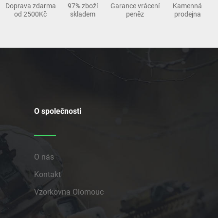
Doprava zdarma
97% zboží
Garance vrácení
Kamenná
od 2500Kč
skladem
peněz
prodejna
O společnosti
O nás
Kontakt
Vzorkovna Olomouc