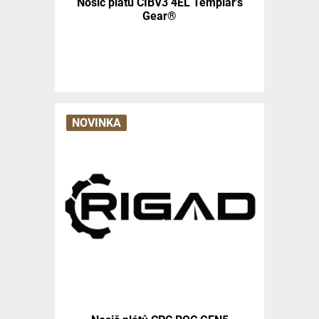
Nosič plátů CIBV3 4EL Templar’s
Gear®
NOVINKA