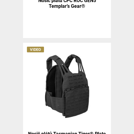
Nosič plátů CPC ROC GEN5
Templar’s Gear®
VIDEO
Nosič plátů Tasmanian Tiger® Plate