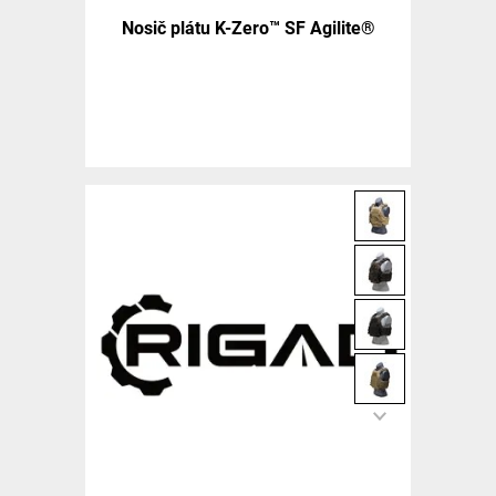
Nosič plátu K-Zero™ SF Agilite®