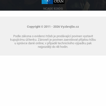
NCAGE 828DG
Copyright © 2011 - 2026 VyzbrojSe.cz
Podle zákona o evidenci tržeb je prodávající povinen vystavit
kupujícímu účtenku. Zároveň je povinen zaevidovat přijatou tržbu
u správce daně online; v případě technického výpadku pak
nejpozději do 48 hodin.