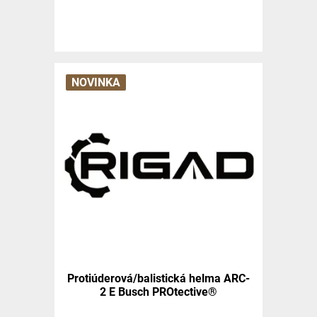
NOVINKA
Protiúderová/balistická helma ARC-
2 E Busch PROtective®