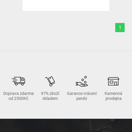
1
Doprava zdarma
97% zboží
Garance vrácení
Kamenná
od 2500Kč
skladem
peněz
prodejna