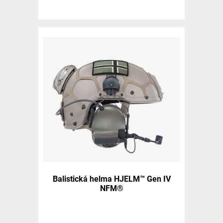
Balistická helma HJELM™ Gen IV
NFM®