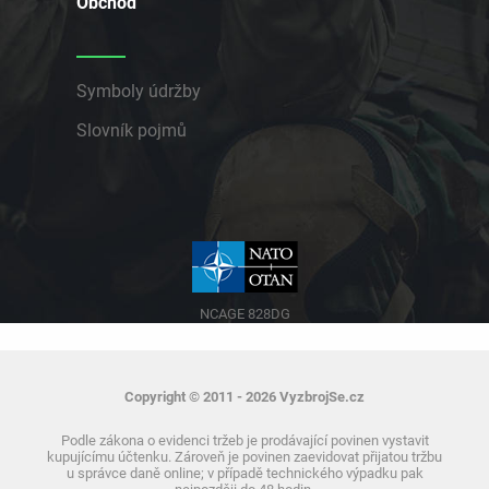
Obchod
Symboly údržby
Slovník pojmů
NCAGE 828DG
Copyright © 2011 - 2026 VyzbrojSe.cz
Podle zákona o evidenci tržeb je prodávající povinen vystavit
kupujícímu účtenku. Zároveň je povinen zaevidovat přijatou tržbu
u správce daně online; v případě technického výpadku pak