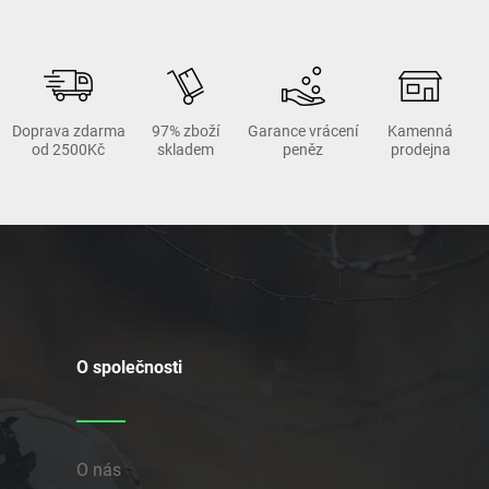
Doprava zdarma
97% zboží
Garance vrácení
Kamenná
od 2500Kč
skladem
peněz
prodejna
O společnosti
O nás