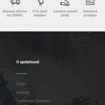
Doprava zdarma
97% zboží
Garance vrácení
Kamenná
od 2500Kč
skladem
peněz
prodejna
O společnosti
O nás
Kontakt
Vzorkovna Olomouc