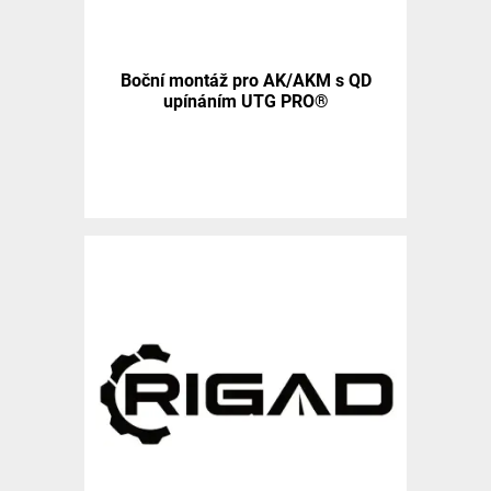
Boční montáž pro AK/AKM s QD
upínáním UTG PRO®