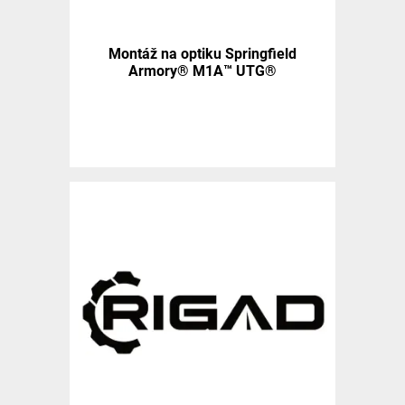
Montáž na optiku Springfield
Armory® M1A™ UTG®