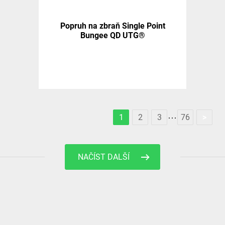
Popruh na zbraň Single Point
Bungee QD UTG®
1
2
3
76
>
NAČÍST DALŠÍ