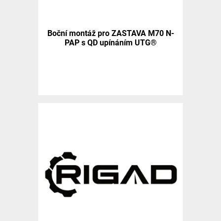
Boční montáž pro ZASTAVA M70 N-
PAP s QD upínáním UTG®