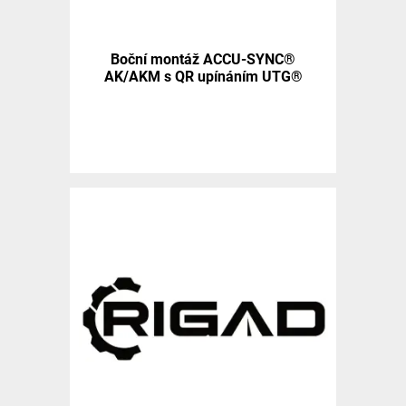
Boční montáž ACCU-SYNC®
AK/AKM s QR upínáním UTG®