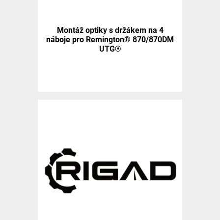
Montáž optiky s držákem na 4
náboje pro Remington® 870/870DM
UTG®