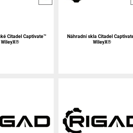
cké Citadel Captivate™
Náhradní skla Citadel Captivat
WileyX®
WileyX®