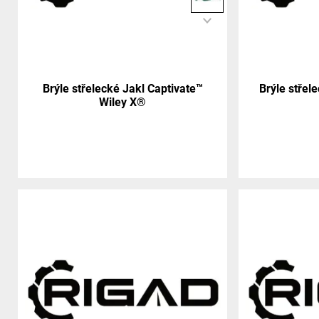
Brýle střelecké Jakl Captivate™
Brýle střel
Wiley X®