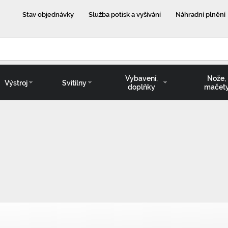
Stav objednávky
Služba potisk a vyšívání
Náhradní plnění
Vybavení,
Nože,
Výstroj
Svítilny
doplňky
mačet