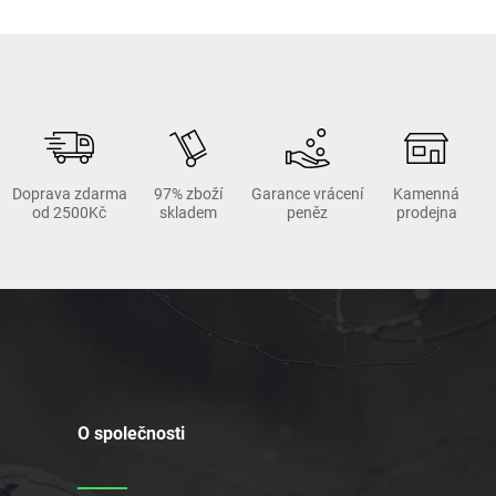
Doprava zdarma
97% zboží
Garance vrácení
Kamenná
od 2500Kč
skladem
peněz
prodejna
O společnosti