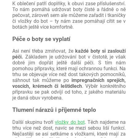
K oblečení patří doplňky, k obuvi zase příslušenství.
To nám pomáhá udržovat boty čisté a řádně o ně
pečovat, zároveň sem ale můžeme zařadit i tkaničky
či vložky do bot – ty nám zase pomáhají cítit se v
botách ještě více komfortně.
Péče o boty se vyplatí
Asi není třeba zmiňovat, že
každé boty si zaslouží
péči.
Základem je udržování bot v čistotě, je však
dobré jim dopřát ještě další péči. S tím nám
pomohou přípravky, které mají ochrannou funkci. Na
trhu se objevuje více než dost takových pomocníků,
sáhnout tak můžeme po
impregnačních sprejích,
voscích, krémech či leštidlech
. Výběr konkrétního
přípravku se pak odvíjí od toho, z jakého materiálu
je daná obuv vyrobena.
Tlumení nárazů i příjemné teplo
Další skupinu tvoří
vložky do bot
. Těch najdeme na
trhu více než dost, navíc se mezi sebou liší funkcí.
Nejčastěji se asi setkáme s vložkami, které mají za