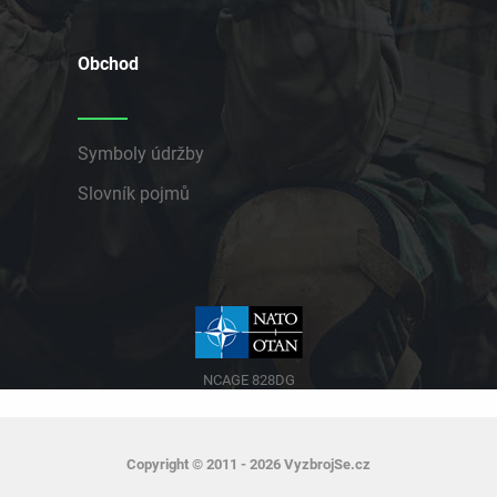
Obchod
Symboly údržby
Slovník pojmů
NCAGE 828DG
Copyright © 2011 - 2026 VyzbrojSe.cz