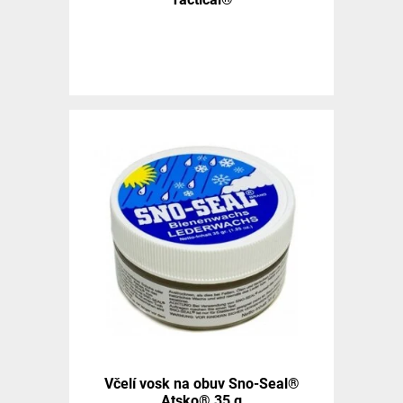
Včelí vosk na obuv Sno-Seal®
Atsko® 35 g