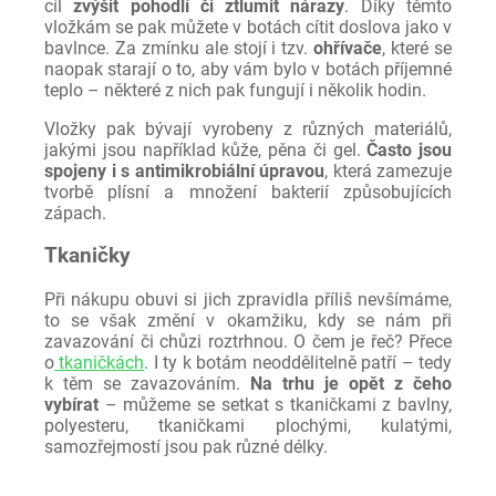
cíl
zvýšit pohodlí či ztlumit nárazy
. Díky těmto
vložkám se pak můžete v botách cítit doslova jako v
bavlnce. Za zmínku ale stojí i tzv.
ohřívače
, které se
naopak starají o to, aby vám bylo v botách příjemné
teplo – některé z nich pak fungují i několik hodin.
Vložky pak bývají vyrobeny z různých materiálů,
jakými jsou například kůže, pěna či gel.
Často jsou
spojeny i s antimikrobiální úpravou
, která zamezuje
tvorbě plísní a množení bakterií způsobujících
zápach.
Tkaničky
Při nákupu obuvi si jich zpravidla příliš nevšímáme,
to se však změní v okamžiku, kdy se nám při
zavazování či chůzi roztrhnou. O čem je řeč? Přece
o
tkaničkách
. I ty k botám neoddělitelně patří – tedy
k těm se zavazováním.
Na trhu je opět z čeho
vybírat
– můžeme se setkat s tkaničkami z bavlny,
polyesteru, tkaničkami plochými, kulatými,
samozřejmostí jsou pak různé délky.