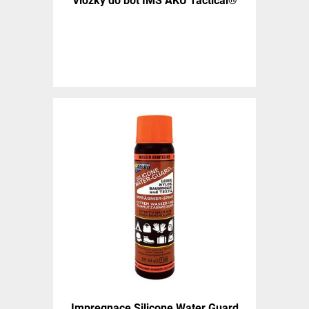
Vložky do bot IMS AKU Tactical®
Impregnace Silicone Water Guard