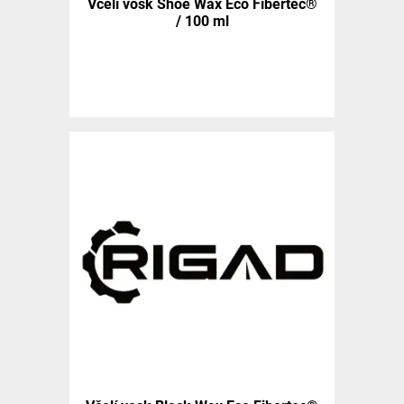
Včelí vosk Shoe Wax Eco Fibertec®
/ 100 ml