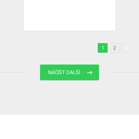
1
2
>
NAČÍST DALŠÍ