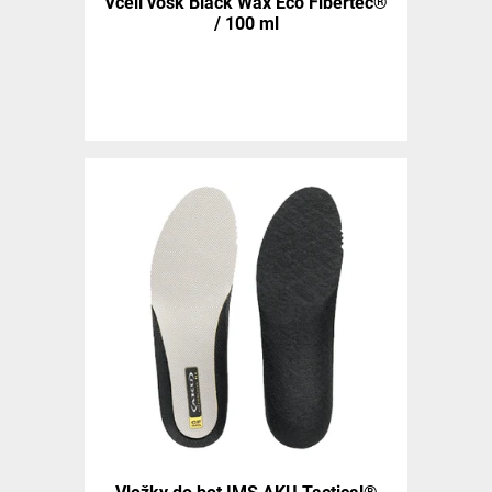
Včelí vosk Black Wax Eco Fibertec®
/ 100 ml