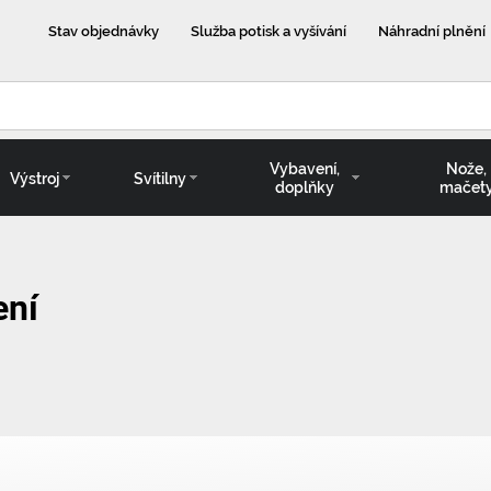
Stav objednávky
Služba potisk a vyšívání
Náhradní plnění
Vybavení,
Nože,
Výstroj
Svítilny
doplňky
mačet
ení