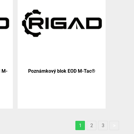
l M-
Poznámkový blok EOD M-Tac®
1
2
3
>