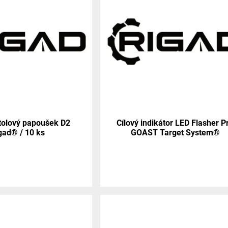
stolový papoušek D2
Cílový indikátor LED Flasher P
gad® / 10 ks
GOAST Target System®