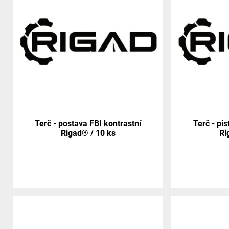
Terč - postava FBI kontrastní
Terč - pi
Rigad® / 10 ks
Ri