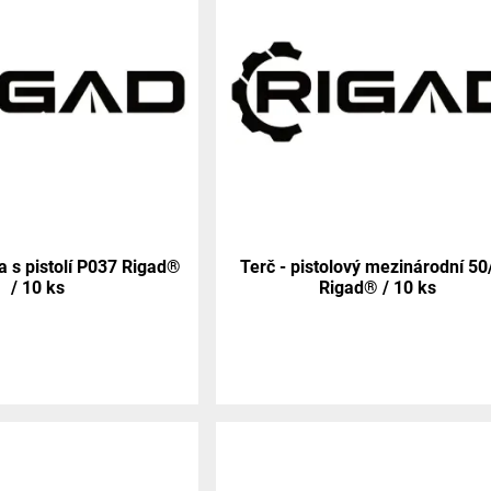
a s pistolí P037 Rigad®
Terč - pistolový mezinárodní 50
/ 10 ks
Rigad® / 10 ks