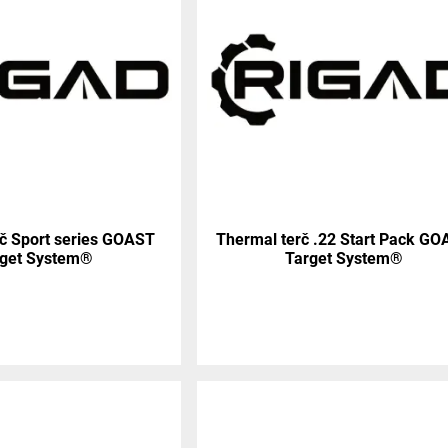
č Sport series GOAST
Thermal terč .22 Start Pack G
rget System®
Target System®