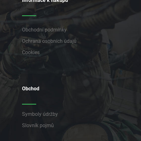
Informace k nákupu
Obchodní podmínky
Ochrana osobních údajů
Cookies
Obchod
Symboly údržby
Slovník pojmů