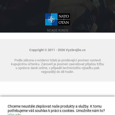
NCAGE 828DG
Copyright © 2011 - 2026 VyzbrojSe.cz
Podle zákona o evidenci tržeb je prodávající povinen vystavit
kupujícímu účtenku. Zároveň je povinen zaevidovat přijatou tržbu
u správce daně online; v případě technického výpadku pak
nejpozději do 48 hodin.
Chceme neustále zlepšovat naše produkty a služby. K tomu
potřebujeme váš souhlas k práci s cookies. Umožníte nám to?