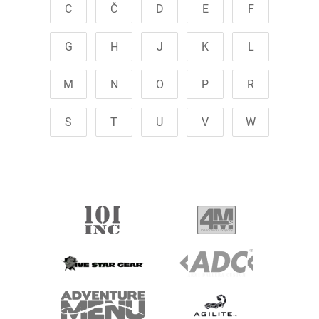
C
Č
D
E
F
G
H
J
K
L
M
N
O
P
R
S
T
U
V
W