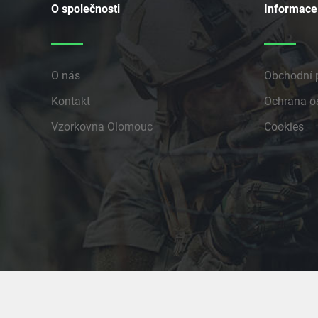
O společnosti
Informace
O nás
Obchodní 
Kontakt
Ochrana o
Vzorkovna Olomouc
Cookies