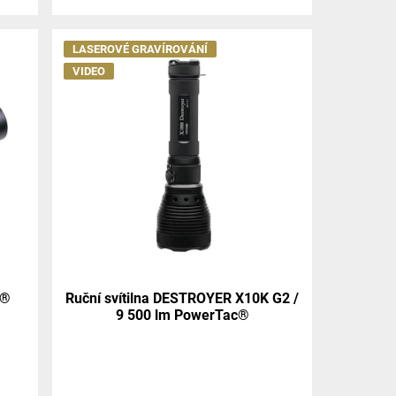
LASEROVÉ GRAVÍROVÁNÍ
VIDEO
h®
Ruční svítilna DESTROYER X10K G2 /
9 500 lm PowerTac®