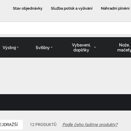
Stav objednávky
Služba potisk a vyšívání
Náhradní plnění
Vybavení,
Nože,
Výstroj
Svítilny
doplňky
mačet
Podle čeho řadíme produkty?
12 PRODUKTŮ
EJDRAŽŠÍ