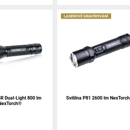
LASEROVÉ GRAVÍROVÁNÍ
5R Dual-Light 800 lm
Svítilna P81 2600 lm NexTorc
NexTorch®