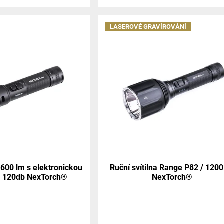
LASEROVÉ GRAVÍROVÁNÍ
1600 lm s elektronickou
Ruční svítilna Range P82 / 1200
u 120db NexTorch®
NexTorch®