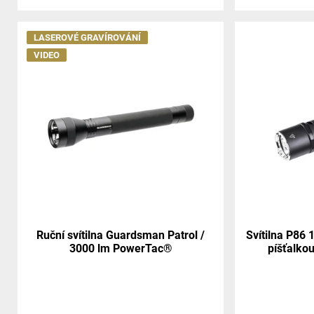
LASEROVÉ GRAVÍROVÁNÍ
VIDEO
Ruční svítilna Guardsman Patrol /
Svítilna P86 
3000 lm PowerTac®
píšťalko