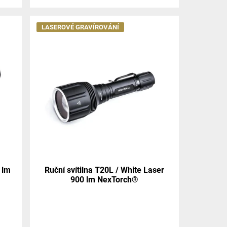
LASEROVÉ GRAVÍROVÁNÍ
 lm
Ruční svítilna T20L / White Laser
900 lm NexTorch®