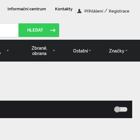
Informační centrum
Kontakty
/
Přihlášení
Registrace
HLEDAT
Zbraně,
Ostatní
Značky
y
obrana