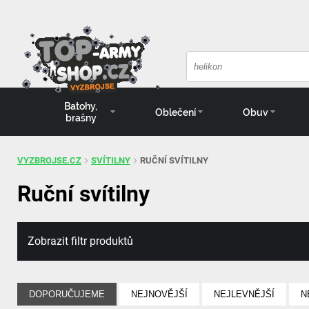
Batohy,
Oblečení
Obuv
brašny
VYZBROJSE.CZ
SVÍTILNY
RUČNÍ SVÍTILNY
Ruční svítilny
Zobrazit filtr produktů
DOPORUČUJEME
NEJNOVĚJŠÍ
NEJLEVNĚJŠÍ
N