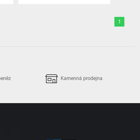
1
peněz
Kamenná prodejna