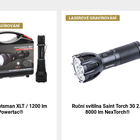
LASEROVÉ GRAVÍROVÁNÍ
AVÍROVÁNÍ
untsman XLT / 1200 lm
Ruční svítilna Saint Torch 30 2
Powertac®
8000 lm NexTorch®