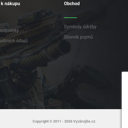
 k nákupu
Obchod
Symboly údržby
podmínky
Slovník pojmů
sobních údajů
Copyright © 2011 - 2026 VyzbrojSe.cz