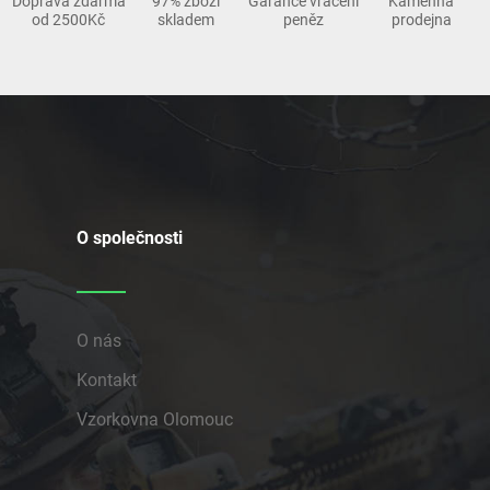
Doprava zdarma
97% zboží
Garance vrácení
Kamenná
od 2500Kč
skladem
peněz
prodejna
O společnosti
O nás
Kontakt
Vzorkovna Olomouc