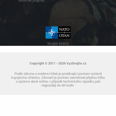
Slovník pojmů
NCAGE 828DG
Copyright © 2011 - 2026 VyzbrojSe.cz
Podle zákona o evidenci tržeb je prodávající povinen vystavit
kupujícímu účtenku. Zároveň je povinen zaevidovat přijatou tržbu
u správce daně online; v případě technického výpadku pak
nejpozději do 48 hodin.