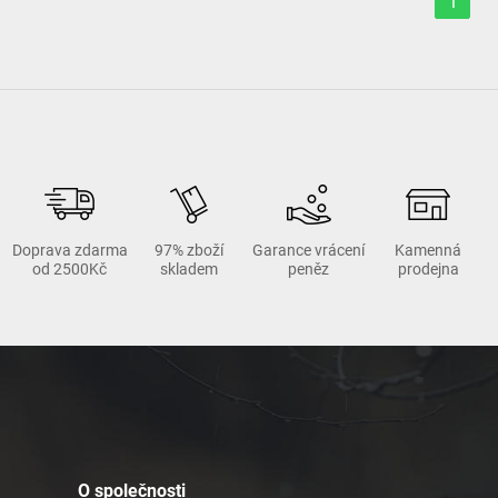
1
Doprava zdarma
97% zboží
Garance vrácení
Kamenná
od 2500Kč
skladem
peněz
prodejna
O společnosti