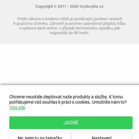
Copyright © 2011 - 2026 VyzbrojSe.cz
Podle zákona o evidenci tržeb je prodávající povinen vystavit
kupujícímu účtenku. Zároveň je povinen zaevidovat přijatou tržbu
u správce daně online; v případě technického výpadku pak
nejpozději do 48 hodin.
Chceme neustále zlepšovat naše produkty a služby. K tomu
potřebujeme váš souhlas k práci s cookies. Umožníte nám to?
Více zde
JASNĚ
Ne, jsem tu na tajnačku
Nastavení