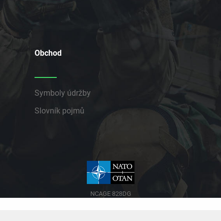
Obchod
Symboly údržby
Slovník pojmů
NCAGE 828DG