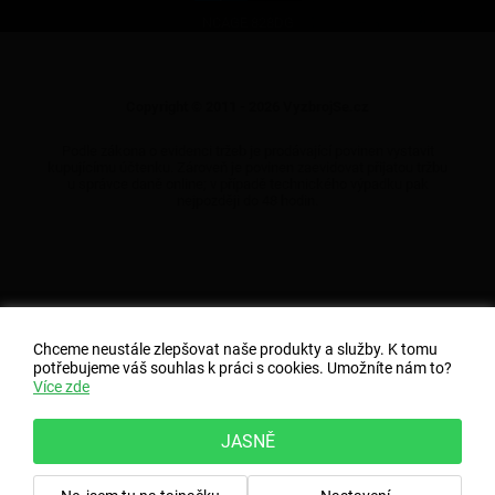
NCAGE 828DG
Copyright © 2011 - 2026 VyzbrojSe.cz
Podle zákona o evidenci tržeb je prodávající povinen vystavit
kupujícímu účtenku. Zároveň je povinen zaevidovat přijatou tržbu
u správce daně online; v případě technického výpadku pak
nejpozději do 48 hodin.
Chceme neustále zlepšovat naše produkty a služby. K tomu
potřebujeme váš souhlas k práci s cookies. Umožníte nám to?
Více zde
JASNĚ