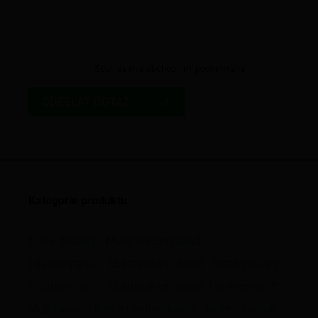
Souhlasím s obchodními podmínkami
ODESLAT DOTAZ
Kategorie produktu
Nože, mačety
Multifunkční nářadí
Leatherman®
Multifunkční kleště
Nože, mačety
Leatherman®
Multifunkční nářadí Leatherman®
Multifunkční kleště Leatherman®
Nože a nářadí