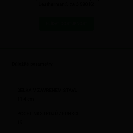
Leatherman®
za
3 990 Kč
HLÍDAT DOSTUPNOST
Důležité parametry
DÉLKA V ZAVŘENÉM STAVU
11,4 cm
POČET NÁSTROJŮ / FUNKCÍ
19