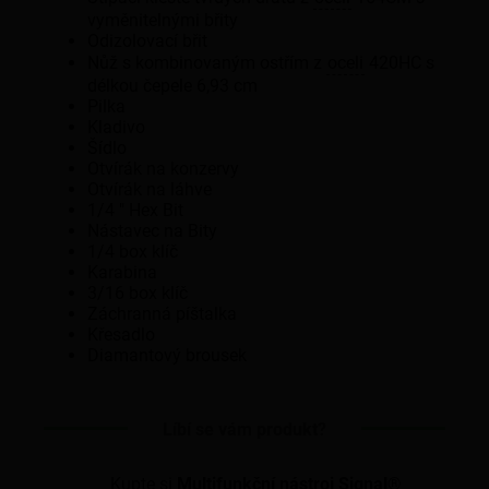
vyměnitelnými břity
Odizolovací břit
Nůž s kombinovaným ostřím z
oceli
420HC s
délkou čepele 6,93 cm
Pilka
Kladivo
Šídlo
Otvírák na konzervy
Otvírák na láhve
1/4 " Hex Bit
Nástavec na Bity
1/4 box klíč
Karabina
3/16 box klíč
Záchranná píštalka
Křesadlo
Diamantový brousek
Líbí se vám produkt?
Kupte si
Multifunkční nástroj Signal®