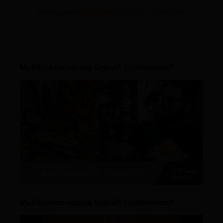
Umíme zajistit i
potisk nebo výšivku s vaším logem
Multifunkční nástroj Signal® Leatherman®
Multifunkční nástroj Signal® Leatherman®