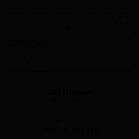
Jste majitelem
bezpečnostní nebo pořadatelské agentury,
nákupčním městské či státní policie, hasičů, vězeňské služby
nebo zastáváte funkci v podobných organizacích? Pak je tento
web určen právě pro Vás. Zabýváme se prodejem
vybavení pro
zmíněné organizace a nabízíme nejnižší možné ceny
.
Vytvořte si novou registraci
nebo, pokud už máte
svůj účet,
přihlaste se
.
Můžete také kontaktovat našeho obchodního manažera, který
Vám s registrací pomůže.
Jiří Hübner
(obchodní manažer)
jiri@top-armyshop.cz
+420 731 903 338