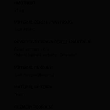
HMOTNOST
213 g
MATERIÁL ČEPELE / NÁSTROJŮ
Ocel
420HC
POVRCHOVÁ ÚPRAVA ČEPELE / NÁSTROJŮ
Černá varianta -
DLC
Ostatní barevné varianty -
Cerakote™
MATERIÁL RUKOJETI
Ocel
(nespecifikovaná)
MATERIÁL POUZDRA
Nylon
ROZMĚRY PODROBNĚ