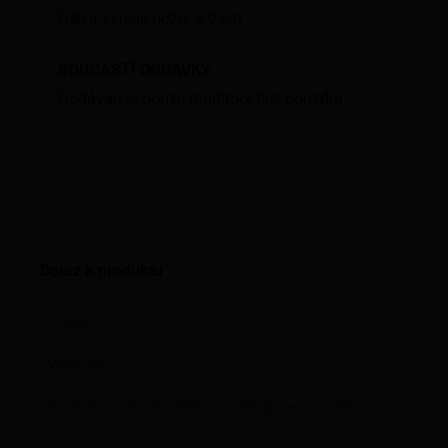
Délka
čepele nože
: 6,9 cm
SOUČÁSTÍ DODÁVKY
Dodáván je pouze multitool bez pouzdra
Dotaz k produktu
Jméno
Váš e-mail
Váš dotaz - pokud je potřeba, specifikujte barvu a velikost.