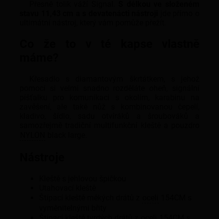
Přesně tolik váží Signal.
S délkou ve složeném
stavu 11,43 cm a s devatenácti nástroji
jde přímo o
ultimátní nástroj, který vám pomůže přežít.
Co že to v té kapse vlastně
máme?
Křesadlo s diamantovým škrtátkem, s jehož
pomocí si velmi snadno rozděláte oheň, signální
píšťalku pro komunikaci s okolím, karabinu na
zavěšení, ale také nůž s kombinovanou čepelí,
kladivo, šídlo, sadu otvíráků a šroubováků a
samozřejmě tradiční multifunkční kleště a pouzdro
NYLON
black large.
Nástroje
Kleště s jehlovou špičkou
Utahovací kleště
Štípací kleště měkých drátů z
oceli
154CM s
vyměnitelnými břity
Štípací kleště tvrdých drátů z
oceli
154CM s