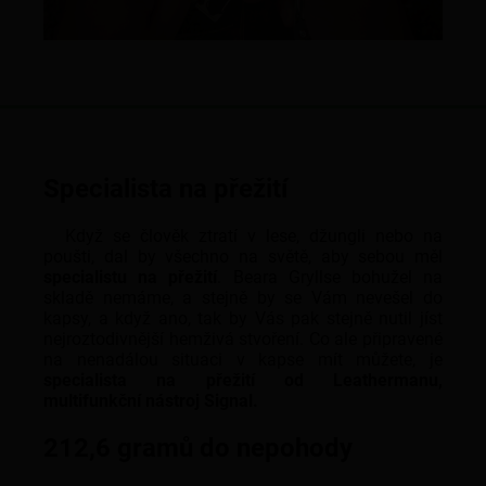
Specialista na přežití
Když se člověk ztratí v lese, džungli nebo na
poušti, dal by všechno na světě, aby sebou měl
specialistu na přežití
. Beara Gryllse bohužel na
skladě nemáme, a stejně by se Vám nevešel do
kapsy, a když ano, tak by Vás pak stejně nutil jíst
nejroztodivnější hemživá stvoření. Co ale připravené
na nenadálou situaci v kapse mít můžete, je
specialista na přežití od Leathermanu,
multifunkční nástroj Signal.
212,6 gramů do nepohody