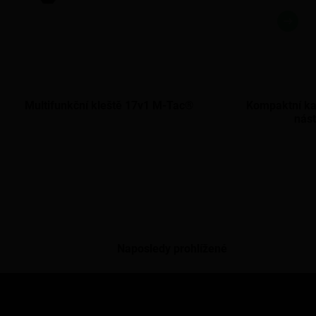
Multifunkční kleště 17v1 M-Tac®
Kompaktní ka
nás
Naposledy prohlížené