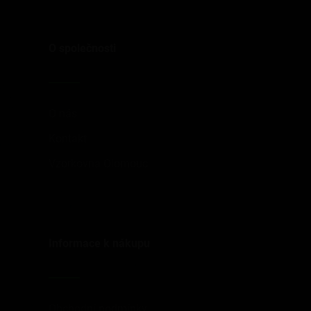
O společnosti
O nás
Kontakt
Vzorkovna Olomouc
Informace k nákupu
Obchodní podmínky