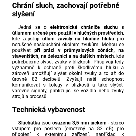
Chrání sluch, zachovají potřebné
slyšení
Jedná se o
elektronické chrániče sluchu s
útlumem určené pro použití v hlučných prostředích
,
kde zajišťují
útlum závislý na hladině hluku
pro
nerušené naslouchání okolním zvukům. Mohou se
používat
při práci v průmyslových zónách, na
staveništích, na železnici a na dalších místech
, kde
potřebujeme slyšet zvuky v blízkosti. Přispívají tedy
významně k ochraně proti škodlivému hluku a
zároveň umožňují slyšet okolní zvuky a to až do
úrovně 82 decibelů. Zvyšují naši schopnost
komunikovat s kolegy v blízkosti a také slyšet
varovné signály, přibližující se vozidla nebo zvuky
strojů a procesů.
Technická vybavenost
Sluchátka
jsou
osazena 3,5 mm jackem
- stereo
vstupem pro poslech (omezený na 82 dB) pro
připojení k externímu zařízení, například k