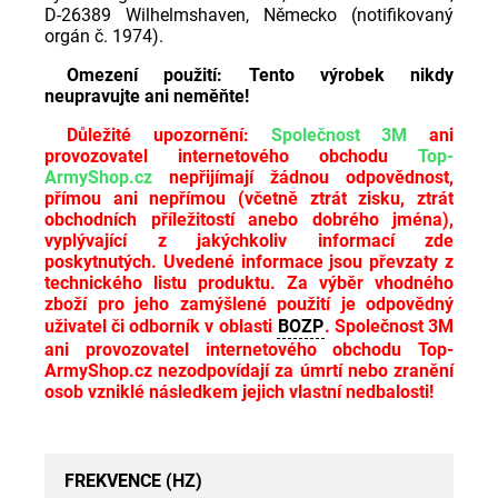
D-26389 Wilhelmshaven, Německo (notifikovaný
orgán č. 1974).
Omezení použití: Tento výrobek nikdy
neupravujte ani neměňte!
Důležité upozornění:
Společnost 3M
ani
provozovatel internetového obchodu
Top-
ArmyShop.cz
nepřijímají žádnou odpovědnost,
přímou ani nepřímou (včetně ztrát zisku, ztrát
obchodních příležitostí anebo dobrého jména),
vyplývající z jakýchkoliv informací zde
poskytnutých. Uvedené informace jsou převzaty z
technického listu produktu. Za výběr vhodného
zboží pro jeho zamýšlené použití je odpovědný
uživatel či odborník v oblasti
BOZP
. Společnost 3M
ani provozovatel internetového obchodu Top-
ArmyShop.cz nezodpovídají za úmrtí nebo zranění
osob vzniklé následkem jejich vlastní nedbalosti!
FREKVENCE (HZ)