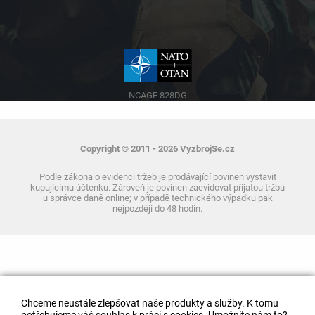
NCAGE 828DG
Copyright © 2011 - 2026 VyzbrojSe.cz
Podle zákona o evidenci tržeb je prodávající povinen vystavit
kupujícímu účtenku. Zároveň je povinen zaevidovat přijatou tržbu
u správce daně online; v případě technického výpadku pak
nejpozději do 48 hodin.
Chceme neustále zlepšovat naše produkty a služby. K tomu