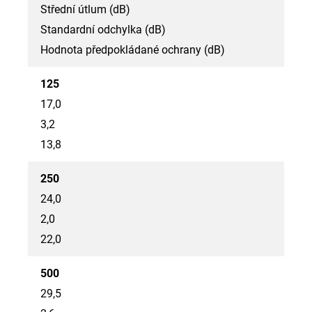
Střední útlum (dB)
Standardní odchylka (dB)
Hodnota předpokládané ochrany (dB)
125
17,0
3,2
13,8
250
24,0
2,0
22,0
500
29,5