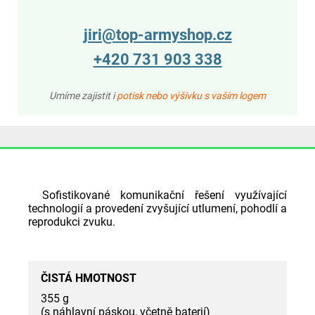
jiri@top-armyshop.cz
+420 731 903 338
Umíme zajistit i
potisk nebo výšivku s vaším logem
Sofistikované komunikační řešení využívající
technologií a provedení zvyšující utlumení, pohodlí a
reprodukci zvuku.
ČISTÁ HMOTNOST
355 g
(s náhlavní páskou, včetně baterií)