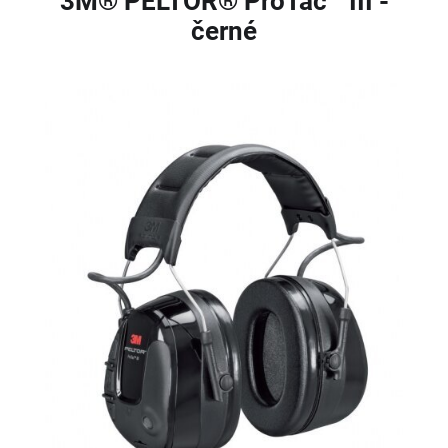
3M® PELTOR® ProTac™ III -
černé