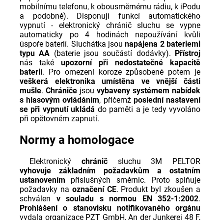
mobilnímu telefonu, k obousměrnému rádiu, k iPodu
a podobně). Disponují funkcí automatického
vypnutí - elektronický chránič sluchu se vypne
automaticky po 4 hodinách nepoužívání kvůli
úspoře baterií. Sluchátka jsou
napájena 2 bateriemi
typu AA
(baterie jsou součástí dodávky).
Přístroj
nás také
upozorní při nedostatečné kapacitě
baterií
. Pro omezení koroze způsobené potem je
veškerá elektronika umístěna ve vnější části
mušle
.
Chrániče
jsou
vybaveny systémem nabídek
s hlasovým ovládáním
, přičemž
poslední nastavení
se při vypnutí ukládá
do paměti a je tedy vyvoláno
při opětovném zapnutí.
Normy a homologace
Elektronický
chránič
sluchu 3M PELTOR
vyhovuje základním požadavkům a ostatním
ustanovením
příslušných směrnic. Proto splňuje
požadavky na
označení CE
. Produkt byl zkoušen a
schválen
v souladu s normou EN 352-1:2002
.
Prohlášení o stanovisku notifikovaného orgánu
vydala organizace PZT GmbH, An der Junkerei 48 F,