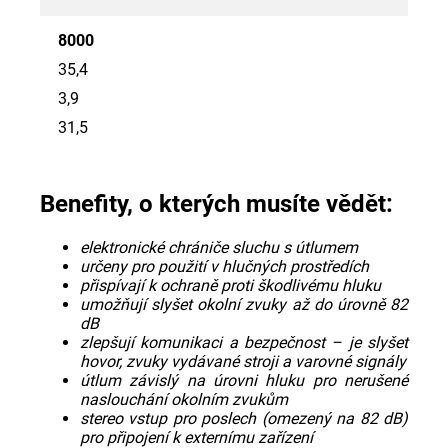
8000
35,4
3,9
31,5
Benefity, o kterých musíte vědět:
elektronické chrániče sluchu s útlumem
určeny pro použití v hlučných prostředích
přispívají k ochraně proti škodlivému hluku
umožňují slyšet okolní zvuky až do úrovně 82
dB
zlepšují komunikaci a bezpečnost – je slyšet
hovor, zvuky vydávané stroji a varovné signály
útlum závislý na úrovni hluku pro nerušené
naslouchání okolním zvukům
stereo vstup pro poslech (omezený na 82 dB)
pro připojení k externímu zařízení