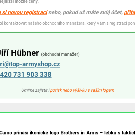
nejnižší možné ceny
.
 si novou registraci
nebo, pokud už máte svůj účet,
přih
ké kontaktovat našeho obchodního manažera, který Vám s registrací po
Jiří Hübner
(obchodní manažer)
iri@top-armyshop.cz
420 731 903 338
Umíme zajistit i
potisk nebo výšivku s vaším logem
Camo přináší ikonické logo Brothers in Arms – lebku s takt