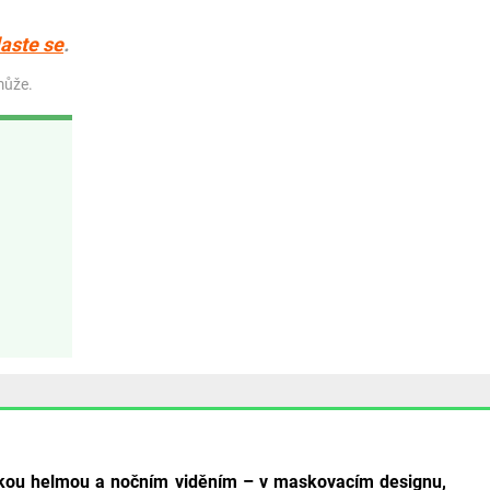
laste se
.
může.
ickou helmou a nočním viděním – v maskovacím designu,