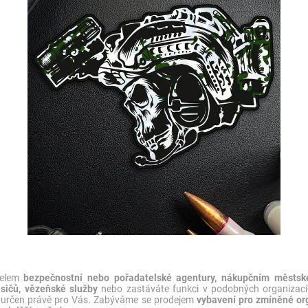
telem
bezpečnostní nebo pořadatelské agentury, nákupčním městské
asičů, vězeňské služby
nebo zastáváte funkci v podobných organizací
 určen právě pro Vás. Zabýváme se prodejem
vybavení pro zmíněné or