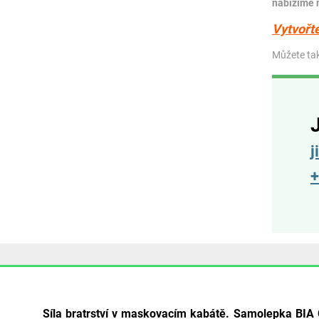
nabízíme 
Vytvořte
Můžete ta
j
+
Síla bratrství v maskovacím kabátě. Samolepka BIA 