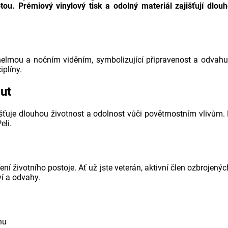
ou. Prémiový vinylový tisk a odolný materiál zajišťují dlouh
 helmou a nočním viděním, symbolizující připravenost a odva
plíny.​
ut
šťuje dlouhou životnost a odolnost vůči povětrnostním vlivům.
li.​
í životního postoje. Ať už jste veterán, aktivní člen ozbrojenýc
í a odvahy.​
nu