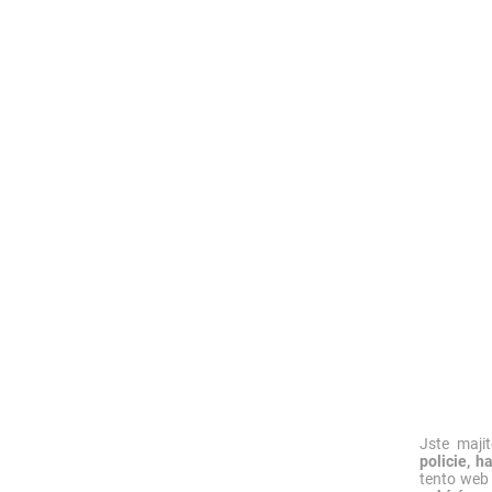
Jste maji
policie, h
tento web