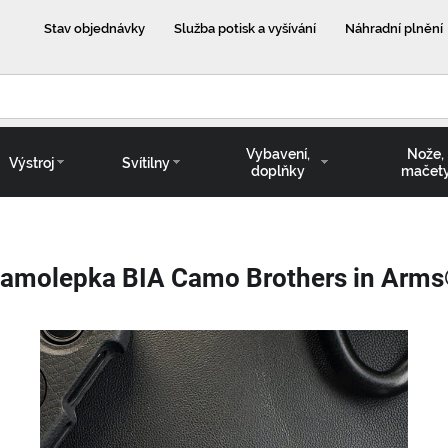
Stav objednávky
Služba potisk a vyšívání
Náhradní plnění
Vybavení,
Nože,
Výstroj
Svítilny
doplňky
mačet
amolepka BIA Camo Brothers in Arm