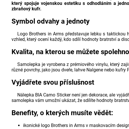
který spojuje vojenskou estetiku s odhodláním a jednot
zbraňový kufr.
Symbol odvahy a jednoty
Logo Brothers in Arms představuje lebku s taktickou
vzhled, který ocení každý, kdo sdílí hodnoty bratrství a disci
Kvalita, na kterou se můžete spolehno
Samolepka je vyrobena z prémiového vinylu, který zaji
různé povrchy, jako jsou dveře, lahve Nalgene nebo kufry Pe
Vyjádřete svou příslušnost
Nálepka BIA Camo Sticker není jen dekorace, ale vyjádřen
samolepka vám umožní ukázat, že sdílíte hodnoty bratrstv
Benefity, o kterých musíte vědět:
ikonické logo Brothers in Arms v maskovacím desig